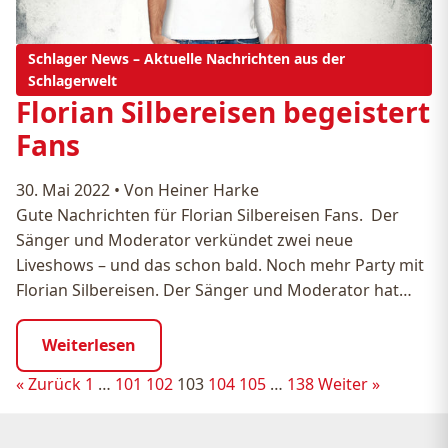
Schlager News – Aktuelle Nachrichten aus der
Schlagerwelt
Florian Silbereisen begeistert
Fans
30. Mai 2022
•
Von Heiner Harke
Gute Nachrichten für Florian Silbereisen Fans. Der
Sänger und Moderator verkündet zwei neue
Liveshows – und das schon bald. Noch mehr Party mit
Florian Silbereisen. Der Sänger und Moderator hat…
Weiterlesen
Seitennummerierung
« Zurück
1
…
101
102
103
104
105
…
138
Weiter »
der