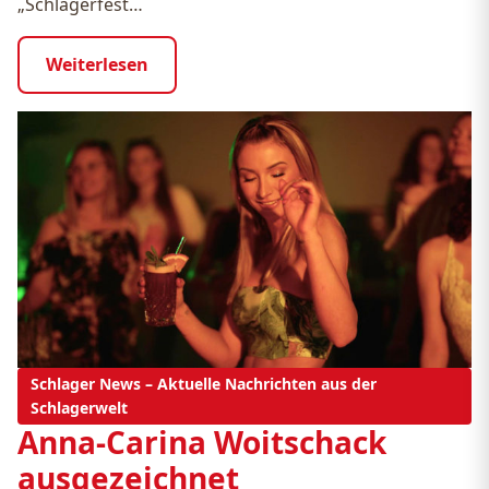
„Schlagerfest…
Weiterlesen
Schlager News – Aktuelle Nachrichten aus der
Schlagerwelt
Anna-Carina Woitschack
ausgezeichnet