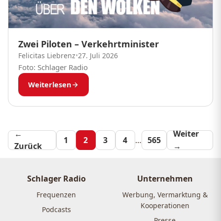
Zwei Piloten – Verkehrtminister
Felicitas Liebrenz
•
27. Juli 2026
Foto: Schlager Radio
Weiterlesen
←
Seitennummeri
Weiter
1
2
3
4
…
565
Zurück
→
der
Beiträge
Schlager Radio
Unternehmen
Frequenzen
Werbung, Vermarktung &
Kooperationen
Podcasts
Presse