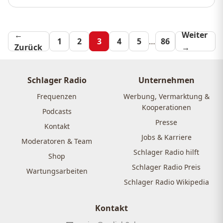
←
Seitennummeri
Weiter
1
2
3
4
5
…
86
Zurück
→
der
Beiträge
Schlager Radio
Unternehmen
Frequenzen
Werbung, Vermarktung &
Kooperationen
Podcasts
Presse
Kontakt
Jobs & Karriere
Moderatoren & Team
Schlager Radio hilft
Shop
Schlager Radio Preis
Wartungsarbeiten
Schlager Radio Wikipedia
Kontakt