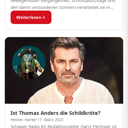
bewegendsten Vergangenheit. Schicksalsschläge und
den damit verbundenen Schmerz verarbeitet sie in
ihren Liedern. Ihre schwere Kindheit, das Auf und Ab
Weiterlesen
ihrer wilden Liebesbeziehungen,...
Ist Thomas Anders die Schildkröte?
Heiner Harke
•
17. März 2021
Schlager Radio B2-Redaktionsleiter Harry Perlinger ist