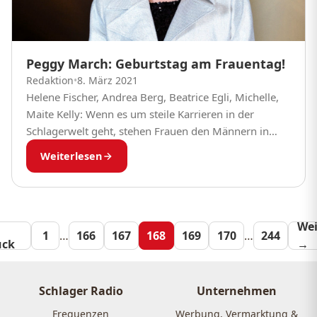
Peggy March: Geburtstag am Frauentag!
Redaktion
•
8. März 2021
Helene Fischer, Andrea Berg, Beatrice Egli, Michelle,
Maite Kelly: Wenn es um steile Karrieren in der
Schlagerwelt geht, stehen Frauen den Männern in
nichts nach. Sie sind selbstbewusst, stark und...
Weiterlesen
Seitennummeri
Wei
1
…
166
167
168
169
170
…
244
ück
→
der
Beiträge
Schlager Radio
Unternehmen
Frequenzen
Werbung, Vermarktung &