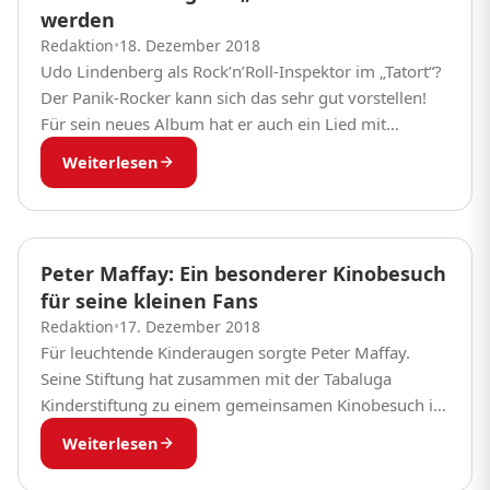
werden
Redaktion
•
18. Dezember 2018
Udo Lindenberg als Rock’n’Roll-Inspektor im „Tatort“?
Der Panik-Rocker kann sich das sehr gut vorstellen!
Für sein neues Album hat er auch ein Lied mit
„Tatort“-Kommissarin Maria Furtwängler
Weiterlesen
aufgenommen – und...
Peter Maffay: Ein besonderer Kinobesuch
für seine kleinen Fans
Redaktion
•
17. Dezember 2018
Für leuchtende Kinderaugen sorgte Peter Maffay.
Seine Stiftung hat zusammen mit der Tabaluga
Kinderstiftung zu einem gemeinsamen Kinobesuch in
Tutzing eingeladen. Peter Maffay begrüßte die kleinen
Weiterlesen
Fans persönlich und jeder...