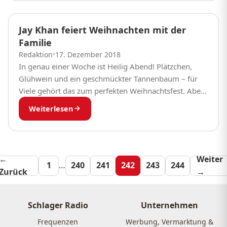
Jay Khan feiert Weihnachten mit der
Familie
Redaktion
•
17. Dezember 2018
In genau einer Woche ist Heilig Abend! Plätzchen,
Glühwein und ein geschmückter Tannenbaum – für
Viele gehört das zum perfekten Weihnachtsfest. Aber
wie sieht das eigentlich bei Jay Khan aus?...
Weiterlesen
←
Seitennummeri
Weiter
1
…
240
241
242
243
244
Zurück
→
der
Beiträge
Schlager Radio
Unternehmen
Frequenzen
Werbung, Vermarktung &