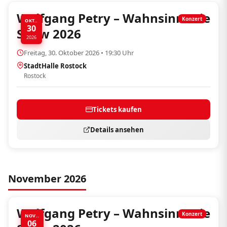
Wolfgang Petry – Wahnsinn! Die
Konzert
OKT..
30
Show 2026
2026
Freitag, 30. Oktober 2026 • 19:30 Uhr
StadtHalle Rostock
Rostock
Tickets kaufen
Details ansehen
November 2026
Wolfgang Petry – Wahnsinn! Die
Konzert
NOV..
06