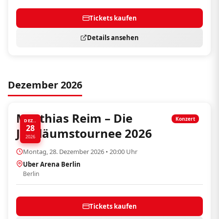
Tickets kaufen
Details ansehen
Dezember 2026
Matthias Reim – Die
Konzert
DEZ..
28
Jubiläumstournee 2026
2026
Montag, 28. Dezember 2026 • 20:00 Uhr
Uber Arena Berlin
Berlin
Tickets kaufen