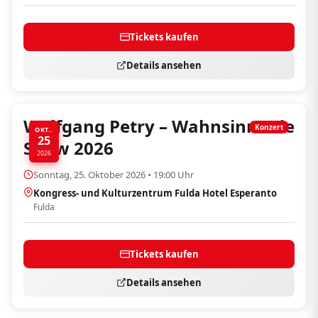
Tickets kaufen
Details ansehen
Wolfgang Petry – Wahnsinn! Die
Konzert
OKT..
25
Show 2026
2026
Sonntag, 25. Oktober 2026 • 19:00 Uhr
Kongress- und Kulturzentrum Fulda Hotel Esperanto
Fulda
Tickets kaufen
Details ansehen