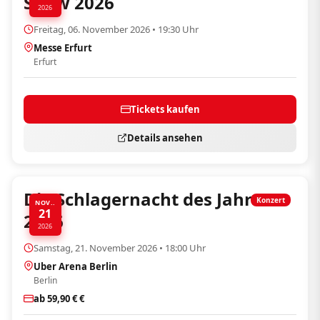
Show 2026
2026
Freitag, 06. November 2026 • 19:30 Uhr
Messe Erfurt
Erfurt
Tickets kaufen
Details ansehen
Die Schlagernacht des Jahres
Konzert
NOV..
21
2026
2026
Samstag, 21. November 2026 • 18:00 Uhr
Uber Arena Berlin
Berlin
ab 59,90 € €