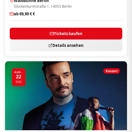
Waldbühne Berlin
Glockenturmstraße 1, 14053 Berlin
ab 69,90 € €
Tickets kaufen
Details ansehen
Konzert
AUG..
22
2026