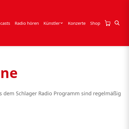
casts
Radio hören
Künstler
Konzerte
Shop
ine
 aus dem Schlager Radio Programm sind regelmäßig