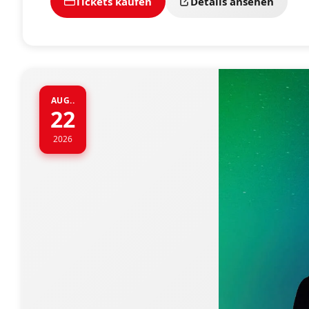
Tickets kaufen
Details ansehen
AUG..
22
2026