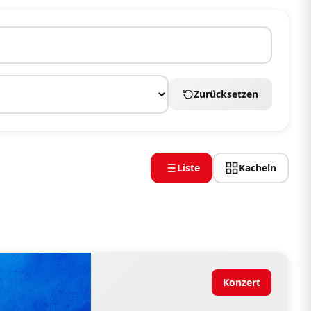
Zurücksetzen
Liste
Kacheln
Konzert