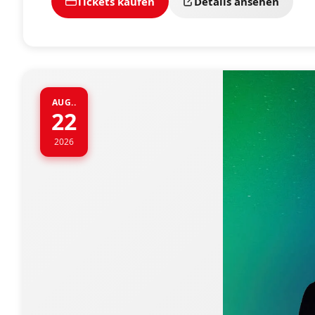
Tickets kaufen
Details ansehen
AUG..
22
2026