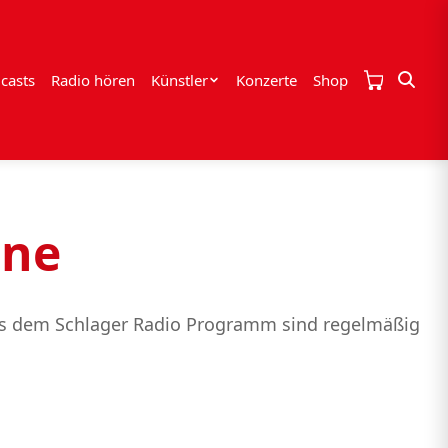
casts
Radio hören
Künstler
Konzerte
Shop
ine
 aus dem Schlager Radio Programm sind regelmäßig