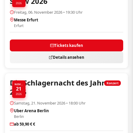
Show 2026
2026
Freitag, 06. November 2026 • 19:30 Uhr
Messe Erfurt
Erfurt
Tickets kaufen
Details ansehen
Die Schlagernacht des Jahres
Konzert
NOV..
21
2026
2026
Samstag, 21. November 2026 • 18:00 Uhr
Uber Arena Berlin
Berlin
ab 59,90 € €