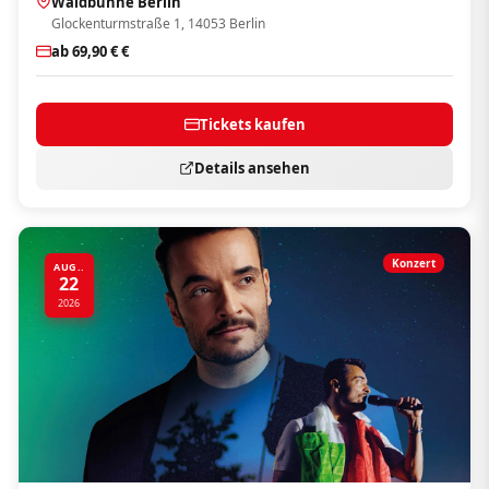
Waldbühne Berlin
Glockenturmstraße 1, 14053 Berlin
ab 69,90 € €
Tickets kaufen
Details ansehen
Konzert
AUG..
22
2026