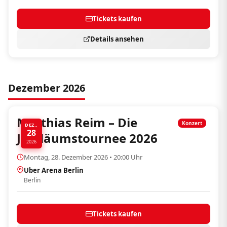
Tickets kaufen
Details ansehen
Dezember 2026
Matthias Reim – Die
Konzert
DEZ..
28
Jubiläumstournee 2026
2026
Montag, 28. Dezember 2026 • 20:00 Uhr
Uber Arena Berlin
Berlin
Tickets kaufen