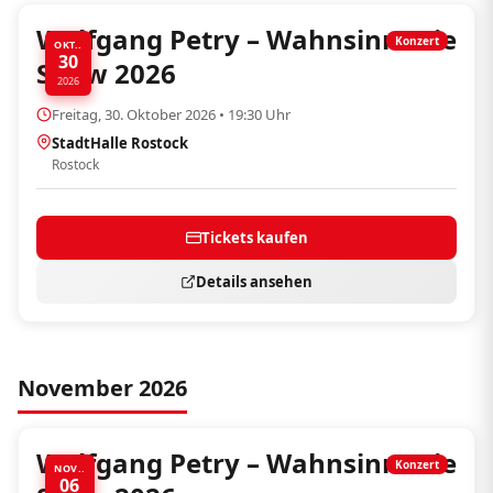
Wolfgang Petry – Wahnsinn! Die
Konzert
OKT..
30
Show 2026
2026
Freitag, 30. Oktober 2026 • 19:30 Uhr
StadtHalle Rostock
Rostock
Tickets kaufen
Details ansehen
November 2026
Wolfgang Petry – Wahnsinn! Die
Konzert
NOV..
06