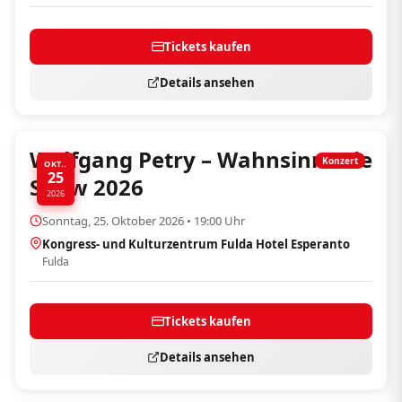
Tickets kaufen
Details ansehen
Wolfgang Petry – Wahnsinn! Die
Konzert
OKT..
25
Show 2026
2026
Sonntag, 25. Oktober 2026 • 19:00 Uhr
Kongress- und Kulturzentrum Fulda Hotel Esperanto
Fulda
Tickets kaufen
Details ansehen