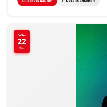
Tickets kaufen
Details ansehen
AUG..
22
2026