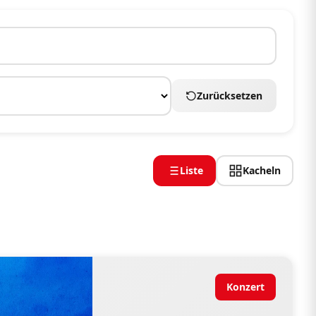
Zurücksetzen
Liste
Kacheln
Konzert