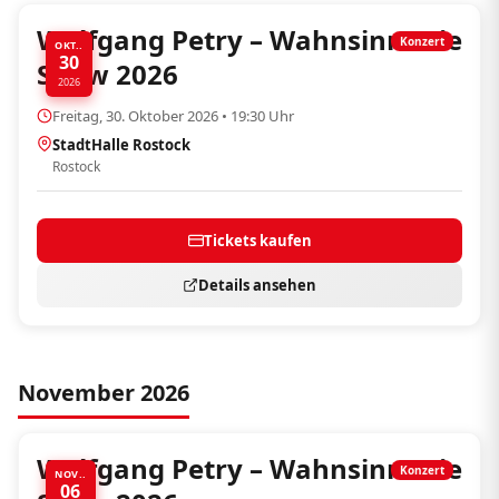
Wolfgang Petry – Wahnsinn! Die
Konzert
OKT..
30
Show 2026
2026
Freitag, 30. Oktober 2026 • 19:30 Uhr
StadtHalle Rostock
Rostock
Tickets kaufen
Details ansehen
November 2026
Wolfgang Petry – Wahnsinn! Die
Konzert
NOV..
06