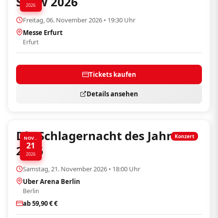
Show 2026
2026
Freitag, 06. November 2026 • 19:30 Uhr
Messe Erfurt
Erfurt
Tickets kaufen
Details ansehen
Die Schlagernacht des Jahres
Konzert
NOV..
21
2026
2026
Samstag, 21. November 2026 • 18:00 Uhr
Uber Arena Berlin
Berlin
ab 59,90 € €