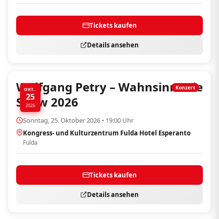
Tickets kaufen
Details ansehen
Wolfgang Petry – Wahnsinn! Die
Konzert
OKT..
25
Show 2026
2026
Sonntag, 25. Oktober 2026 • 19:00 Uhr
Kongress- und Kulturzentrum Fulda Hotel Esperanto
Fulda
Tickets kaufen
Details ansehen