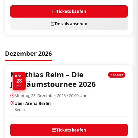
Tickets kaufen
Details ansehen
Dezember 2026
Matthias Reim – Die
Konzert
DEZ..
28
Jubiläumstournee 2026
2026
Montag, 28. Dezember 2026 • 20:00 Uhr
Uber Arena Berlin
Berlin
Tickets kaufen