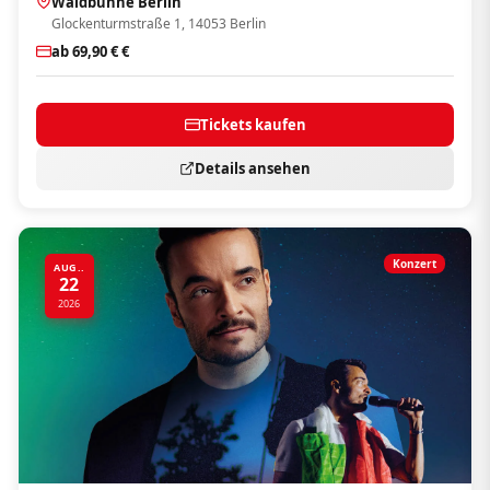
Waldbühne Berlin
Glockenturmstraße 1, 14053 Berlin
ab 69,90 € €
Tickets kaufen
Details ansehen
Konzert
AUG..
22
2026