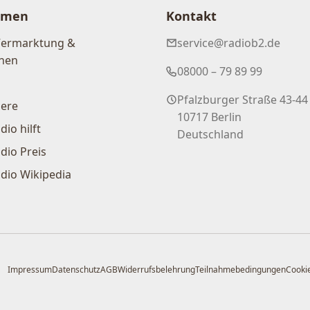
hmen
Kontakt
Vermarktung &
service@radiob2.de
nen
08000 – 79 89 99
Pfalzburger Straße 43-44
iere
10717 Berlin
dio hilft
Deutschland
dio Preis
dio Wikipedia
Impressum
Datenschutz
AGB
Widerrufsbelehrung
Teilnahmebedingungen
Cookie