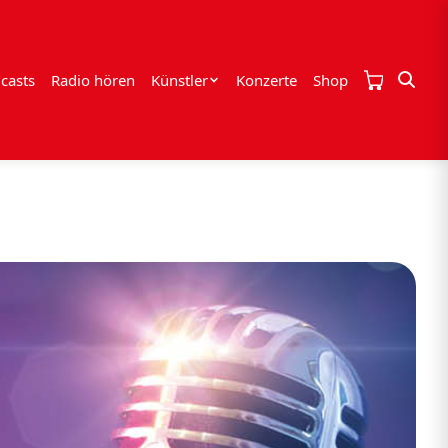
casts
Radio hören
Künstler
Konzerte
Shop