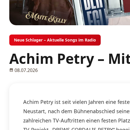
Neue Schlager – Aktuelle Songs im Radio
Achim Petry – Mit
08.07.2026
Achim Petry ist seit vielen Jahren eine fe
Neustart, nach dem Bühnenabschied seines V
zahlreichen TV-Auftritten einen festen Plat
TV-Projekt „DREWS CORDALIS PETRY“ bege