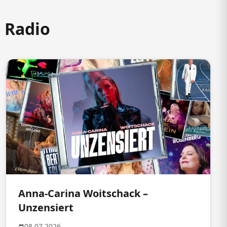
m Radio
Anna-Carina Woitschack –
Unzensiert
08.07.2026