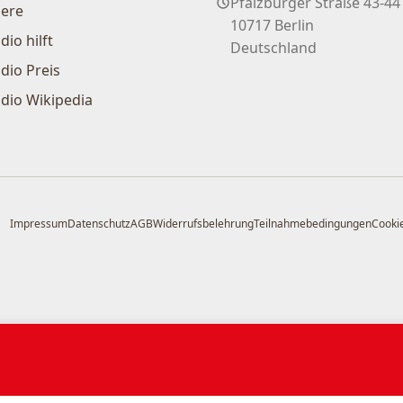
Pfalzburger Straße 43-44
iere
10717 Berlin
dio hilft
Deutschland
dio Preis
dio Wikipedia
Impressum
Datenschutz
AGB
Widerrufsbelehrung
Teilnahmebedingungen
Cookie