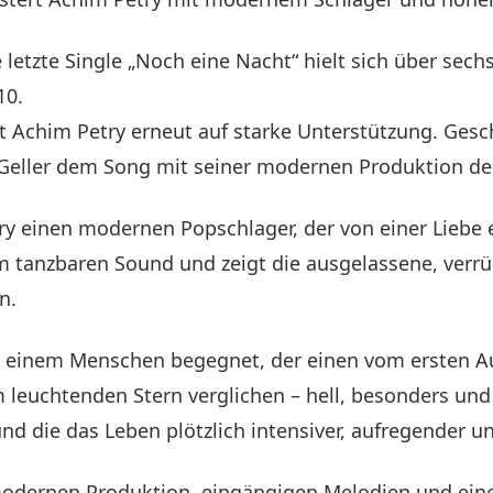
e letzte Single „Noch eine Nacht“ hielt sich über sech
10.
tzt Achim Petry erneut auf starke Unterstützung. Ges
Geller dem Song mit seiner modernen Produktion den l
ry einen modernen Popschlager, der von einer Liebe er
tanzbaren Sound und zeigt die ausgelassene, verrück
n.
 einem Menschen begegnet, der einen vom ersten Aug
em leuchtenden Stern verglichen – hell, besonders und
und die das Leben plötzlich intensiver, aufregender 
 modernen Produktion, eingängigen Melodien und ein