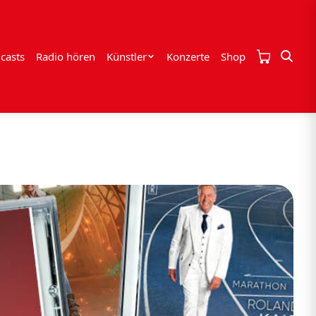
casts
Radio hören
Künstler
Konzerte
Shop