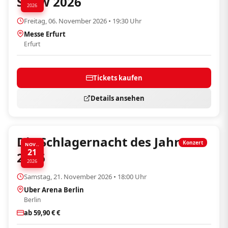
Show 2026
2026
Freitag, 06. November 2026 • 19:30 Uhr
Messe Erfurt
Erfurt
Tickets kaufen
Details ansehen
Die Schlagernacht des Jahres
Konzert
NOV..
21
2026
2026
Samstag, 21. November 2026 • 18:00 Uhr
Uber Arena Berlin
Berlin
ab 59,90 € €