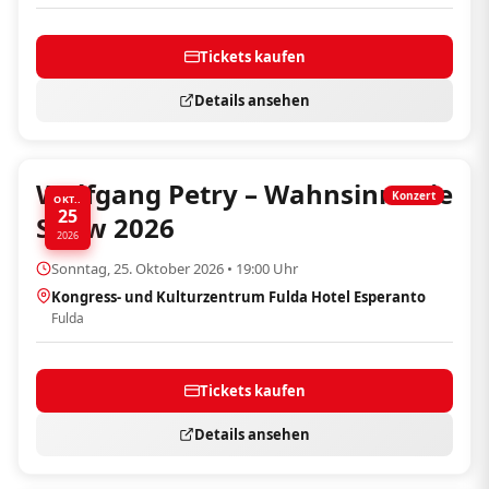
Tickets kaufen
Details ansehen
Wolfgang Petry – Wahnsinn! Die
Konzert
OKT..
25
Show 2026
2026
Sonntag, 25. Oktober 2026 • 19:00 Uhr
Kongress- und Kulturzentrum Fulda Hotel Esperanto
Fulda
Tickets kaufen
Details ansehen