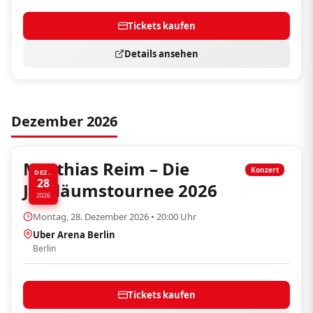
Tickets kaufen
Details ansehen
Dezember 2026
Matthias Reim – Die
Konzert
DEZ..
28
Jubiläumstournee 2026
2026
Montag, 28. Dezember 2026 • 20:00 Uhr
Uber Arena Berlin
Berlin
Tickets kaufen