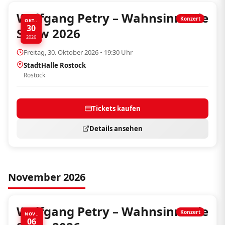
Wolfgang Petry – Wahnsinn! Die
Konzert
OKT..
30
Show 2026
2026
Freitag, 30. Oktober 2026 • 19:30 Uhr
StadtHalle Rostock
Rostock
Tickets kaufen
Details ansehen
November 2026
Wolfgang Petry – Wahnsinn! Die
Konzert
NOV..
06