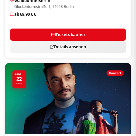
Waldbühne Berlin
Glockenturmstraße 1, 14053 Berlin
ab 69,90 € €
Tickets kaufen
Details ansehen
Konzert
AUG..
22
2026