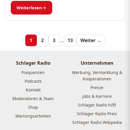
Aufbäumen“ vor guten Vorsätzen genutzt. Als
Weiterlesen
Ernährungsmedizinerin sehe ich...
Seitennummeri
1
2
3
…
13
Weiter →
der
Beiträge
Schlager Radio
Unternehmen
Frequenzen
Werbung, Vermarktung &
Kooperationen
Podcasts
Presse
Kontakt
Jobs & Karriere
Moderatoren & Team
Schlager Radio hilft
Shop
Schlager Radio Preis
Wartungsarbeiten
Schlager Radio Wikipedia