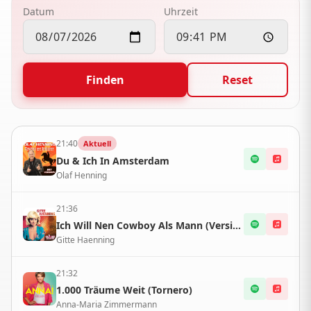
Datum
Uhrzeit
Finden
Reset
21:40
Aktuell
Du & Ich In Amsterdam
Olaf Henning
21:36
Ich Will Nen Cowboy Als Mann (Version 2010)
Gitte Haenning
21:32
1.000 Träume Weit (Tornero)
Anna-Maria Zimmermann