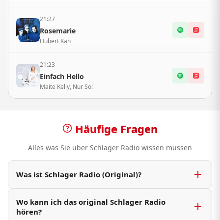
21:27
Rosemarie
Hubert Kah
21:23
Einfach Hello
Maite Kelly, Nur So!
Häufige Fragen
Alles was Sie über Schlager Radio wissen müssen
Was ist Schlager Radio (Original)?
Das Original für deutschen Schlager: wir sind
Wo kann ich das original Schlager Radio
der einzige Radiosender über UKW mit den
hören?
größten Hits, aktuellen Songs und den