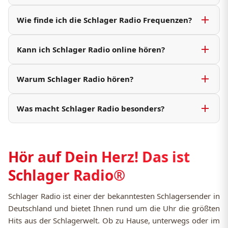
Schlager Radio kann über UKW, DAB+, im
beliebtesten Klassikern sowie Spiel, Spaß,
Wie finde ich die Schlager Radio Frequenzen?
Livestream, über Kabel deutschlandweit sowie
Unterhaltung und immer die neuesten
über Apps und smarte Lautsprecher
Nachrichten. Hier gibt es Schlager rund um die
Die Frequenz ist je nach Region unterschiedlich.
(Smartspeaker) gehört werden. Damit ist der
Kann ich Schlager Radio online hören?
Uhr, überall.
Eine aktuelle Übersicht aller UKW-und DAB+-
Empfang jederzeit und nahezu überall möglich.
Frequenzen gibt es auf der Website unter
Ja, wie sind jederzeit im Livestream zu hören.
„Frequenzen“.
Warum Schlager Radio hören?
Der Online-Stream funktioniert unabhängig
vom Standort – einfach starten und Schlager
Weil hier genau die Musik läuft, die Sie
genießen.
Was macht Schlager Radio besonders?
erwarten: bekannte Klassiker und aktuelle
Schlager Hits – klar ausgewählt, emotional und
Ein klares Musikprofil mit
zuverlässig zusammengestellt.
Wiedererkennungswert. Weniger Zufall, mehr
Hör auf Dein Herz! Das ist
Lieblingssongs, beliebte Moderatoren und
News aus der Region– genau das macht den
Schlager Radio®
Unterschied.
Schlager Radio ist einer der bekanntesten Schlagersender in
Deutschland und bietet Ihnen rund um die Uhr die größten
Hits aus der Schlagerwelt. Ob zu Hause, unterwegs oder im