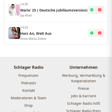
14:36
Maria' 25 ( Deutsche Jubiläumsversion)
Jay Khan
14:33
Herz An, Welt Aus
Anna-Maria Zivkov
Schlager Radio
Unternehmen
Frequenzen
Werbung, Vermarktung &
Kooperationen
Podcasts
Presse
Kontakt
Jobs & Karriere
Moderatoren & Team
Schlager Radio hilft
Shop
Schlager Radio Preis