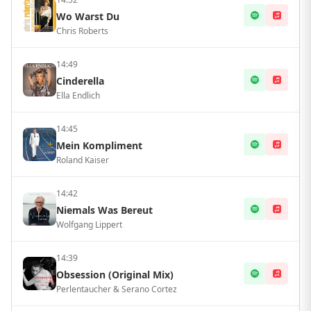
Wo Warst Du
Chris Roberts
14:49
Cinderella
Ella Endlich
14:45
Mein Kompliment
Roland Kaiser
14:42
Niemals Was Bereut
Wolfgang Lippert
14:39
Obsession (Original Mix)
Perlentaucher & Serano Cortez