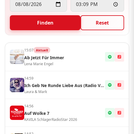
Finden
Reset
15:07
Aktuell
Ab Jetzt Für Immer
Lena Marie Engel
14:59
Ich Geb Ne Runde Liebe Aus (Radio Version)
Laura & Mark
14:56
Auf Wolke 7
KAVILA SchlagerRadioStar 2026
14:52