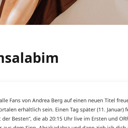
msalabim
alle Fans von Andrea Berg auf einen neuen Titel freue
alen erhältlich sein. Einen Tag später (11. Januar) f
er Besten“, die ab 20:15 Uhr live im Ersten und ORF 
r aus dem Sinn. Abrakadabra und dann zieh ich dich 