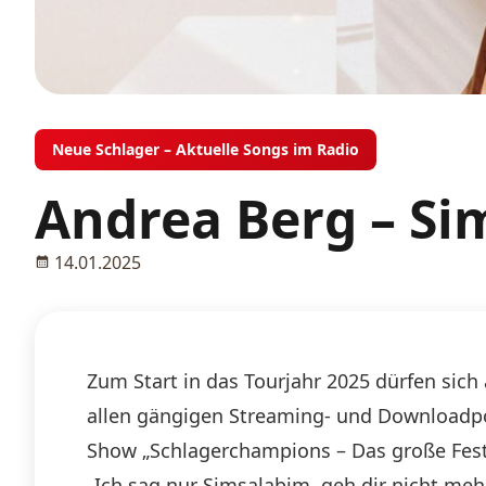
Neue Schlager – Aktuelle Songs im Radio
Andrea Berg – Si
14.01.2025
Zum Start in das Tourjahr 2025 dürfen sich 
allen gängigen Streaming- und Downloadport
Show „Schlagerchampions – Das große Fest d
„Ich sag nur Simsalabim, geh dir nicht meh