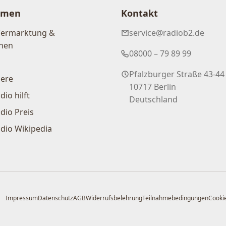
hmen
Kontakt
Vermarktung &
service@radiob2.de
nen
08000 – 79 89 99
Pfalzburger Straße 43-44
iere
10717 Berlin
dio hilft
Deutschland
dio Preis
dio Wikipedia
Impressum
Datenschutz
AGB
Widerrufsbelehrung
Teilnahmebedingungen
Cookie