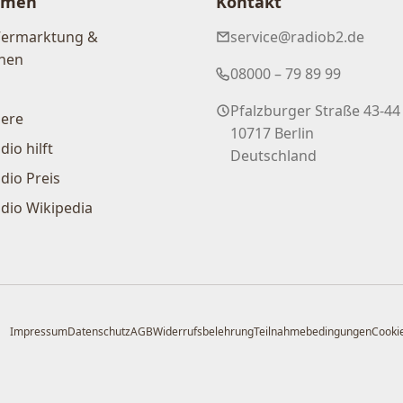
hmen
Kontakt
Vermarktung &
service@radiob2.de
nen
08000 – 79 89 99
Pfalzburger Straße 43-44
iere
10717 Berlin
dio hilft
Deutschland
dio Preis
dio Wikipedia
Impressum
Datenschutz
AGB
Widerrufsbelehrung
Teilnahmebedingungen
Cookie