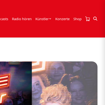
casts
Radio hören
Künstler
Konzerte
Shop