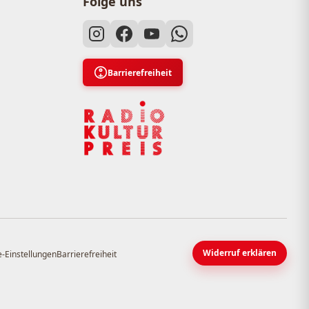
Folge uns
Barrierefreiheit
Widerruf erklären
-Einstellungen
Barrierefreiheit