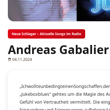
Neue Schlager – Aktuelle Songs im Radio
Andreas Gabalier
04.11.2024
„IchwollteunbedingteinenSongschaffen,derd
„Jukeboxblues“ gehtes um die Magie des A
Gefühl von Vertrautheit vermittelt. Die 
hinzugeben und Erinnerungen auflebenzulas