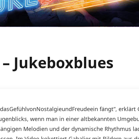
 – Jukeboxblues
asGefühlvonNostalgieundFreudeein fängt“, erklärt Ga
ugenblicks, wenn man in einer altbekannten Umgebun
eingängigen Melodien und der dynamische Rhythmus l
sen. Im Video kokettiert Gabalier mit Bildern aus de