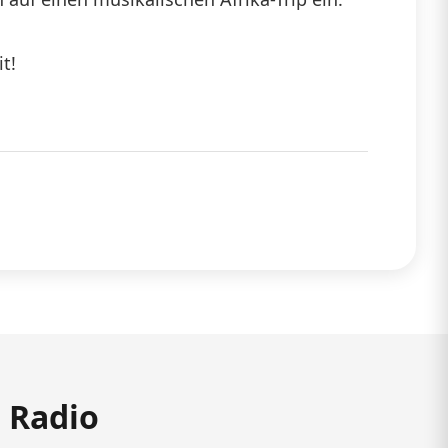
t!
m Radio