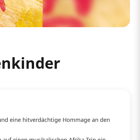
enkinder
“ und eine hitverdächtige Hommage an den
auf einen musikalischen Afrika-Trip ein.