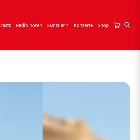
casts
Radio hören
Künstler
Konzerte
Shop