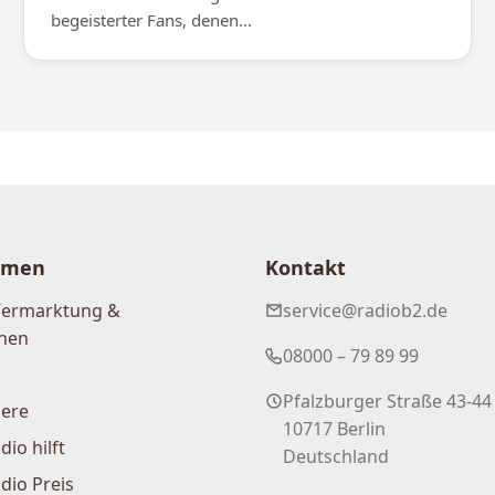
begeisterter Fans, denen...
hmen
Kontakt
Vermarktung &
service@radiob2.de
nen
08000 – 79 89 99
Pfalzburger Straße 43-44
iere
10717 Berlin
dio hilft
Deutschland
dio Preis