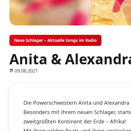
Neue Schlager – Aktuelle Songs im Radio
Anita & Alexand
09.06.2021
Die Powerschwestern Anita und Alexandra
Besonders mit ihrem neuen Schlager, start
zweitgrößten Kontinent der Erde – Afrika!
Mit ihren wilden Beats und ihren anstecke