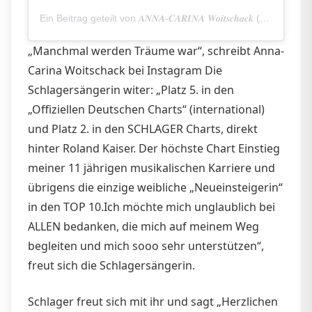
Ein Beitrag geteilt von 𝑨𝑵𝑵𝑨-𝑪𝑨𝑹𝑰𝑵𝑨 𝑾𝒐𝒊𝒕𝒔𝒄𝒉𝒂𝒄𝒌 (@anna.carina.woitschack)
„Manchmal werden Träume war“, schreibt Anna-
Carina Woitschack bei Instagram Die
Schlagersängerin witer: „Platz 5. in den
„Offiziellen Deutschen Charts“ (international)
und Platz 2. in den SCHLAGER Charts, direkt
hinter Roland Kaiser. Der höchste Chart Einstieg
meiner 11 jährigen musikalischen Karriere und
übrigens die einzige weibliche „Neueinsteigerin“
in den TOP 10.Ich möchte mich unglaublich bei
ALLEN bedanken, die mich auf meinem Weg
begleiten und mich sooo sehr unterstützen“,
freut sich die Schlagersängerin.
Schlager freut sich mit ihr und sagt „Herzlichen