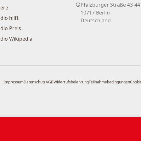
Pfalzburger Straße 43-44
iere
10717 Berlin
dio hilft
Deutschland
dio Preis
dio Wikipedia
Impressum
Datenschutz
AGB
Widerrufsbelehrung
Teilnahmebedingungen
Cookie