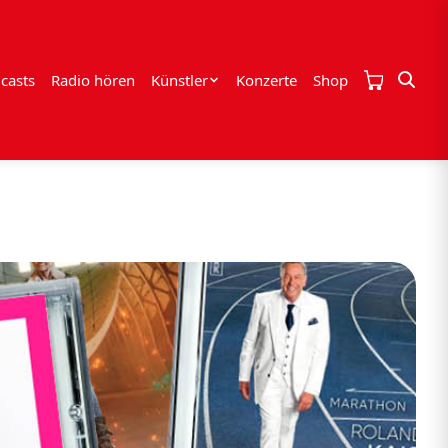
casts
Radio hören
Künstler
Konzerte
Shop