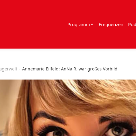
Programm
Frequenzen
Pod
lagerwelt
Annemarie Eilfeld: AnNa R. war großes Vorbild