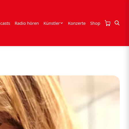
casts
Radio hören
Künstler
Konzerte
Shop