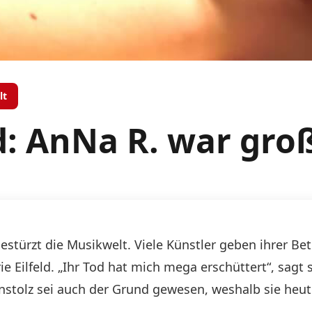
lt
d: AnNa R. war gro
stürzt die Musikwelt. Viele Künstler geben ihrer Be
 Eilfeld. „Ihr Tod hat mich mega erschüttert“, sagt 
nstolz sei auch der Grund gewesen, weshalb sie heut