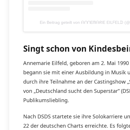
Ein Beitrag geteilt von ᗩᑎᑎEᗰᗩᖇIE EIᒪᖴEᒪᗪ (@a
Singt schon von Kindesbe
Annemarie Eilfeld, geboren am 2. Mai 1990 
begann sie mit einer Ausbildung in Musik u
durch ihre Teilnahme an der Castingshow „S
von „Deutschland sucht den Superstar“ (DSD
Publikumsliebling.
Nach DSDS startete sie ihre Solokarriere u
22 der deutschen Charts erreichte. Es folg