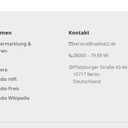
hmen
Kontakt
Vermarktung &
service@radiob2.de
nen
08000 – 79 89 99
Pfalzburger Straße 43-44
iere
10717 Berlin
dio hilft
Deutschland
dio Preis
dio Wikipedia