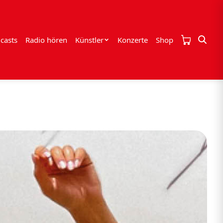
casts
Radio hören
Künstler
Konzerte
Shop