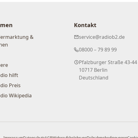
hmen
Kontakt
Vermarktung &
service@radiob2.de
nen
08000 – 79 89 99
Pfalzburger Straße 43-44
iere
10717 Berlin
dio hilft
Deutschland
dio Preis
dio Wikipedia
Impressum
Datenschutz
AGB
Widerrufsbelehrung
Teilnahmebedingungen
Cookie