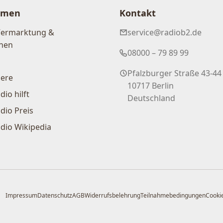
hmen
Kontakt
Vermarktung &
service@radiob2.de
nen
08000 – 79 89 99
Pfalzburger Straße 43-44
iere
10717 Berlin
dio hilft
Deutschland
dio Preis
dio Wikipedia
Impressum
Datenschutz
AGB
Widerrufsbelehrung
Teilnahmebedingungen
Cookie