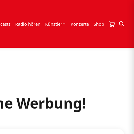
casts
Radio hören
Künstler
Konzerte
Shop
che Werbung!