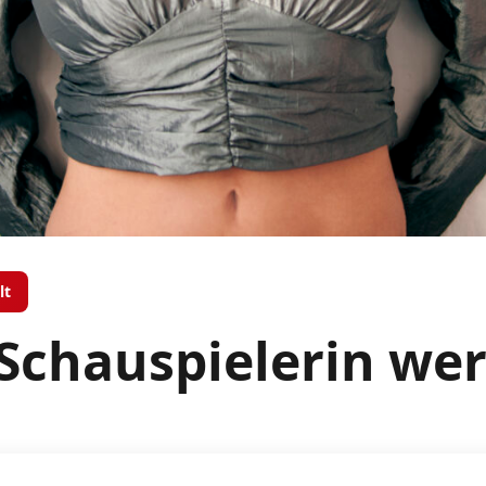
lt
l Schauspielerin we