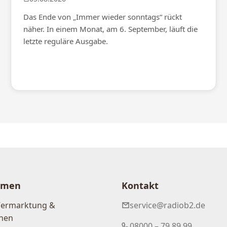
Das Ende von „Immer wieder sonntags“ rückt
näher. In einem Monat, am 6. September, läuft die
letzte reguläre Ausgabe.
hmen
Kontakt
Vermarktung &
service@radiob2.de
nen
08000 – 79 89 99