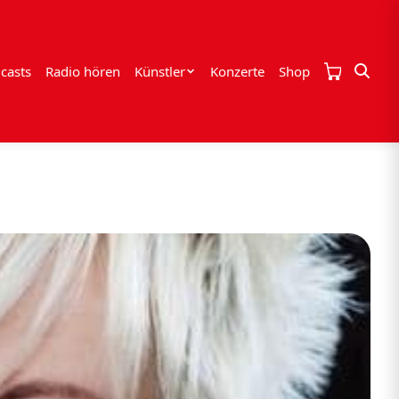
casts
Radio hören
Künstler
Konzerte
Shop