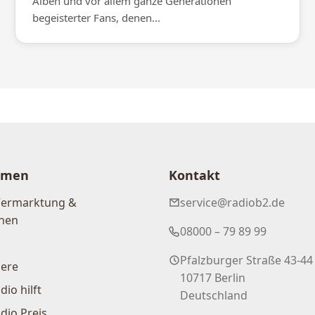
Alben und vor allem ganze Generationen
begeisterter Fans, denen...
hmen
Kontakt
Vermarktung &
service@radiob2.de
nen
08000 – 79 89 99
Pfalzburger Straße 43-44
iere
10717 Berlin
dio hilft
Deutschland
dio Preis