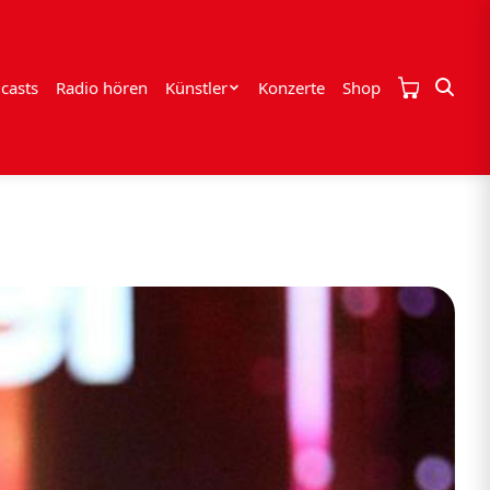
casts
Radio hören
Künstler
Konzerte
Shop