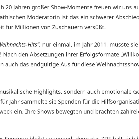
ch 20 Jahren großer Show-Momente freuen wir uns au
pathischen Moderatorin ist das ein schwerer Abschied 
t für Millionen von Zuschauern versüßt.
Weihnachts-Hits“
, nur einmal, im Jahr 2011, musste s
luss! Nach den Absetzungen ihrer Erfolgsformate „Wi
 auch das endgültige Aus für diese Weihnachtssho
musikalische Highlights, sondern auch emotionale G
für Jahr sammelte sie Spenden für die Hilfsorganisat
n Zweck ein. Ihre Shows bewegten und brachten zahlr
r Sendung bleibt spannend, denn das ZDF hält sich b