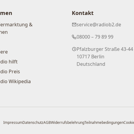
hmen
Kontakt
Vermarktung &
service@radiob2.de
nen
08000 – 79 89 99
Pfalzburger Straße 43-44
iere
10717 Berlin
dio hilft
Deutschland
dio Preis
dio Wikipedia
Impressum
Datenschutz
AGB
Widerrufsbelehrung
Teilnahmebedingungen
Cookie