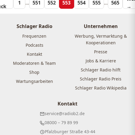
Seitennummeri
1
…
551
552
553
554
555
…
565
ück
→
der
Beiträge
Schlager Radio
Unternehmen
Frequenzen
Werbung, Vermarktung &
Kooperationen
Podcasts
Presse
Kontakt
Jobs & Karriere
Moderatoren & Team
Schlager Radio hilft
Shop
Schlager Radio Preis
Wartungsarbeiten
Schlager Radio Wikipedia
Kontakt
service@radiob2.de
08000 – 79 89 99
Pfalzburger Straße 43-44