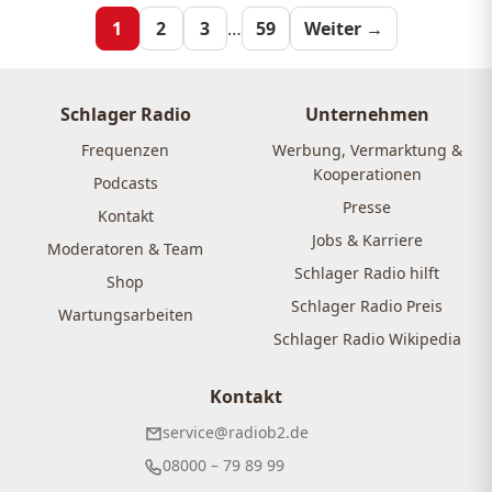
Seitennummeri
1
2
3
…
59
Weiter →
der
Beiträge
Schlager Radio
Unternehmen
Frequenzen
Werbung, Vermarktung &
Kooperationen
Podcasts
Presse
Kontakt
Jobs & Karriere
Moderatoren & Team
Schlager Radio hilft
Shop
Schlager Radio Preis
Wartungsarbeiten
Schlager Radio Wikipedia
Kontakt
service@radiob2.de
08000 – 79 89 99