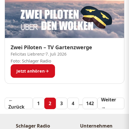
Zwei Piloten – TV Gartenzwerge
Felicitas Liebrenz
•
7. Juli 2026
Foto: Schlager Radio
Jetzt anhören
←
Seitennummeri
Weiter
1
2
3
4
…
142
Zurück
→
der
Beiträge
Schlager Radio
Unternehmen