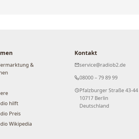
hmen
Kontakt
Vermarktung &
service@radiob2.de
nen
08000 – 79 89 99
Pfalzburger Straße 43-44
iere
10717 Berlin
dio hilft
Deutschland
dio Preis
dio Wikipedia