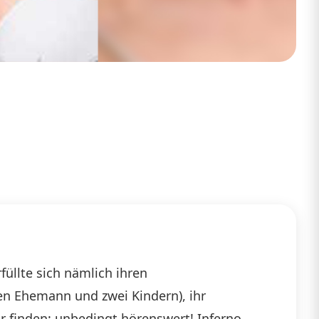
üllte sich nämlich ihren
en Ehemann und zwei Kindern), ihr
r finden: unbedingt hörenswert! Inferno