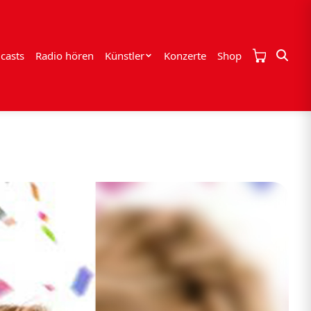
casts
Radio hören
Künstler
Konzerte
Shop