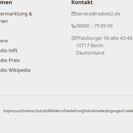
hmen
Kontakt
Vermarktung &
service@radiob2.de
nen
08000 – 79 89 99
Pfalzburger Straße 43-44
iere
10717 Berlin
dio hilft
Deutschland
dio Preis
dio Wikipedia
Impressum
Datenschutz
AGB
Widerrufsbelehrung
Teilnahmebedingungen
Cookie