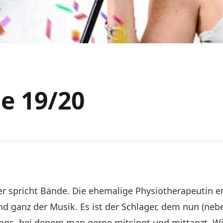
e 19/20
 spricht Bände. Die ehemalige Physiotherapeutin erf
d ganz der Musik. Es ist der Schlager, dem nun (neb
ngs, bei denem man gerne mitsingt und mittanzt. Wi