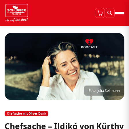
Foto: Julia Sellmann
Chefsache mit Oliver Dunk
Chefsache – Ildikó von Kürthy