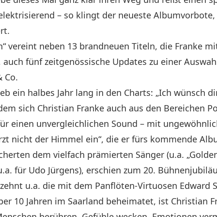
t elektrisierend – so klingt der neueste Albumvorbote
rt.
 vereint neben 13 brandneuen Titeln, die Franke m
 auch fünf zeitgenössische Updates zu einer Auswahl
& Co.
eb ein halbes Jahr lang in den Charts: „Ich wünsch dir
 Indem sich Christian Franke auch aus den Bereiche
ür einen unvergleichlichen Sound – mit ungewöhnlich
zt nicht der Himmel ein“, die er fürs kommende Alb
herten dem vielfach prämierten Sänger (u.a. „Golden
u.a. für Udo Jürgens), erschien zum 20. Bühnenjubil
zehnt u.a. die mit dem Panflöten-Virtuosen Edwar
ber 10 Jahren im Saarland beheimatet, ist Christian 
l Menschen berühren, Gefühle wecken, Emotionen verm