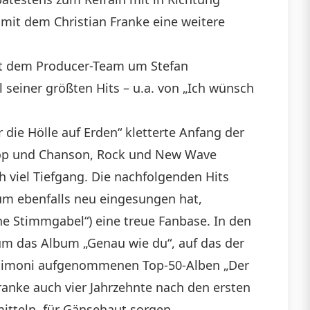
, mit dem Christian Franke eine weitere
it dem Producer-Team um Stefan
 seiner größten Hits – u.a. von „Ich wünsch
 die Hölle auf Erden“ kletterte Anfang der
n Pop und Chanson, Rock und New Wave
 viel Tiefgang. Die nachfolgenden Hits
um ebenfalls neu eingesungen hat,
e Stimmgabel“) eine treue Fanbase. In den
äum das Album „Genau wie du“, auf das der
d Simoni aufgenommenen Top-50-Alben „Der
Franke auch vier Jahrzehnte nach den ersten
itteln, für Gänsehaut sorgen.