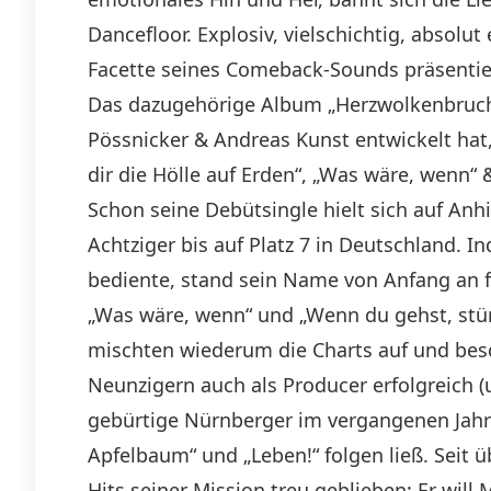
Dancefloor. Explosiv, vielschichtig, absolu
Facette seines Comeback-Sounds präsentie
Das dazugehörige Album „Herzwolkenbruch“
Pössnicker & Andreas Kunst entwickelt hat,
dir die Hölle auf Erden“, „Was wäre, wenn“ 
Schon seine Debütsingle hielt sich auf Anhi
Achtziger bis auf Platz 7 in Deutschland.
bediente, stand sein Name von Anfang an f
„Was wäre, wenn“ und „Wenn du gehst, stür
mischten wiederum die Charts auf und besc
Neunzigern auch als Producer erfolgreich (
gebürtige Nürnberger im vergangenen Jahr
Apfelbaum“ und „Leben!“ folgen ließ. Seit ü
Hits seiner Mission treu geblieben: Er wil