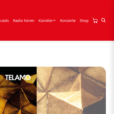
casts
Radio hören
Künstler
Konzerte
Shop