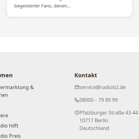
begeisterter Fans, denen...
hmen
Kontakt
Vermarktung &
service@radiob2.de
nen
08000 – 79 89 99
Pfalzburger Straße 43-44
iere
10717 Berlin
dio hilft
Deutschland
dio Preis