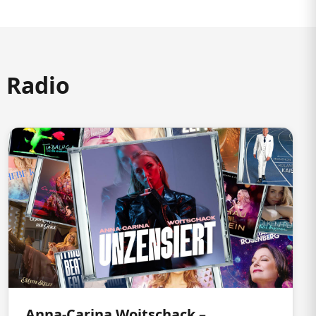
m Radio
Anna-Carina Woitschack –