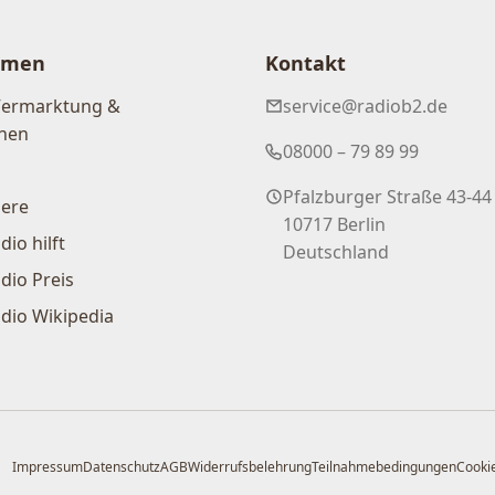
hmen
Kontakt
Vermarktung &
service@radiob2.de
nen
08000 – 79 89 99
Pfalzburger Straße 43-44
iere
10717 Berlin
dio hilft
Deutschland
dio Preis
dio Wikipedia
Impressum
Datenschutz
AGB
Widerrufsbelehrung
Teilnahmebedingungen
Cookie