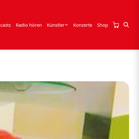
casts
Radio hören
Künstler
Konzerte
Shop