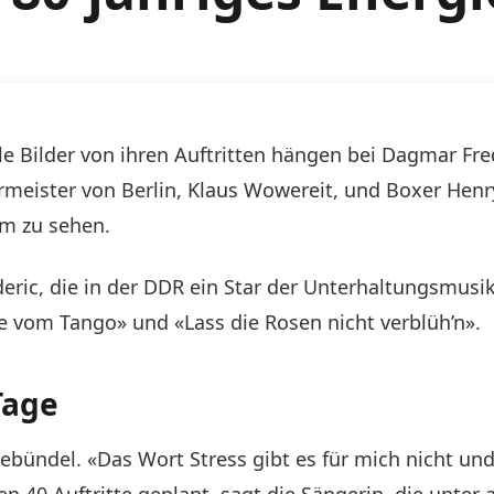
le Bilder von ihren Auftritten hängen bei Dagmar Fr
meister von Berlin, Klaus Wowereit, und Boxer Henr
eim zu sehen.
eric, die in der DDR ein Star der Unterhaltungsmusik
ie vom Tango» und «Lass die Rosen nicht verblüh’n».
Tage
ebündel. «Das Wort Stress gibt es für mich nicht und f
ien 40 Auftritte geplant, sagt die Sängerin, die unte