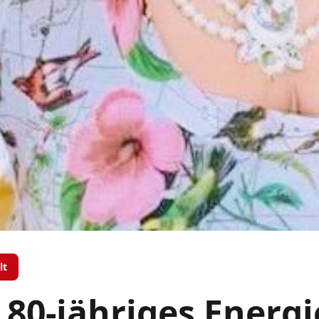
lt
 80-jähriges Energ