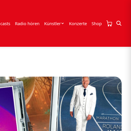
casts
Radio hören
Künstler
Konzerte
Shop