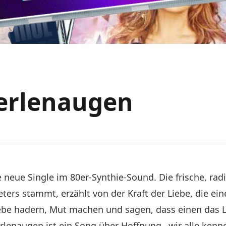
Perlenaugen
e neue Single im 80er-Synthie-Sound. Die frische, ra
rs stammt, erzählt von der Kraft der Liebe, die einen
 Liebe hadern, Mut machen und sagen, dass einen da
rlenaugen ist ein Song über Hoffnung…wir alle kenn