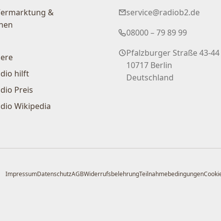
Vermarktung &
service@radiob2.de
nen
08000 – 79 89 99
Pfalzburger Straße 43-44
iere
10717 Berlin
dio hilft
Deutschland
dio Preis
dio Wikipedia
Impressum
Datenschutz
AGB
Widerrufsbelehrung
Teilnahmebedingungen
Cookie