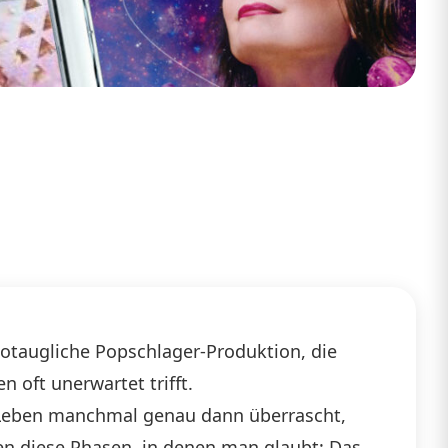
diotaugliche Popschlager-Produktion, die
 oft unerwartet trifft.
s Leben manchmal genau dann überrascht,
en diese Phasen, in denen man glaubt: Das