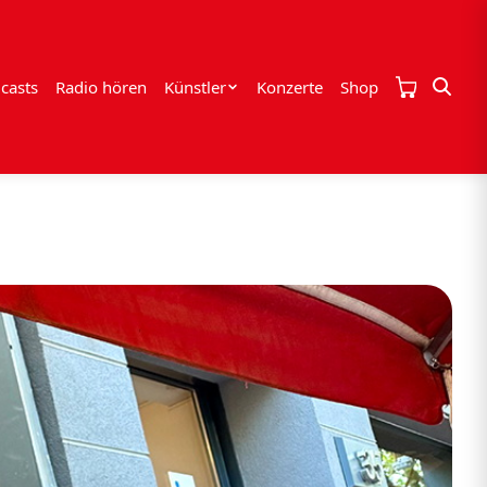
casts
Radio hören
Künstler
Konzerte
Shop