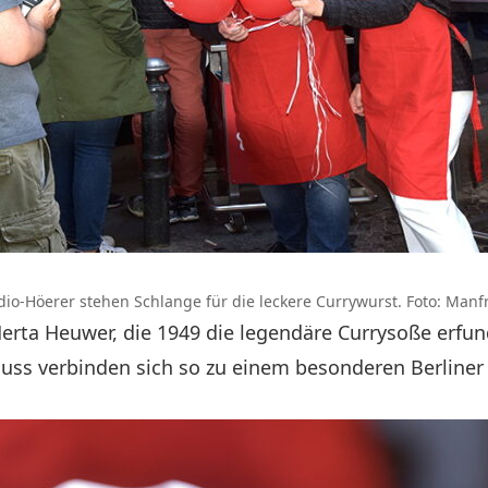
dio-Höerer stehen Schlange für die leckere Currywurst. Foto: Manf
 Herta Heuwer, die 1949 die legendäre Currysoße erf
nuss verbinden sich so zu einem besonderen Berline