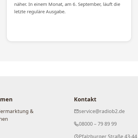
näher. In einem Monat, am 6. September, läuft die
letzte reguläre Ausgabe.
hmen
Kontakt
Vermarktung &
service@radiob2.de
nen
08000 – 79 89 99
Pfalzburger Straße 43-44