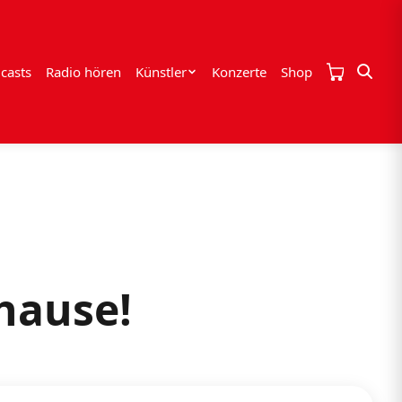
casts
Radio hören
Künstler
Konzerte
Shop
uhause!