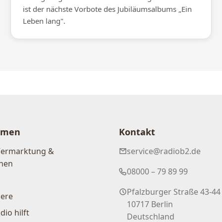
ist der nächste Vorbote des Jubiläumsalbums „Ein
Leben lang".
hmen
Kontakt
Vermarktung &
service@radiob2.de
nen
08000 – 79 89 99
Pfalzburger Straße 43-44
iere
10717 Berlin
dio hilft
Deutschland