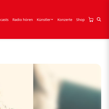
casts
Radio hören
Künstler
Konzerte
Shop