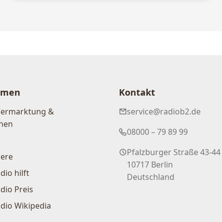
hmen
Kontakt
Vermarktung &
service@radiob2.de
nen
08000 – 79 89 99
Pfalzburger Straße 43-44
iere
10717 Berlin
dio hilft
Deutschland
dio Preis
dio Wikipedia