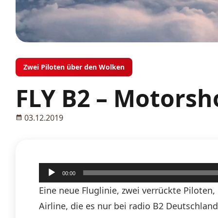
Zwei Piloten über den Wolken
FLY B2 – Motors
03.12.2019
Audio-
00:00
Player
Eine neue Fluglinie, zwei verrückte Piloten
Airline, die es nur bei radio B2 Deutschlan