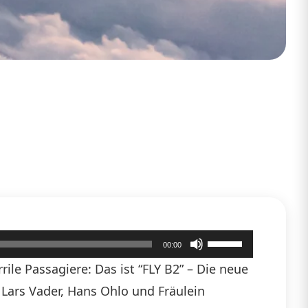
Pfeiltasten
00:00
Hoch/Runter
ile Passagiere: Das ist “FLY B2” – Die neue
benutzen,
n Lars Vader, Hans Ohlo und Fräulein
um