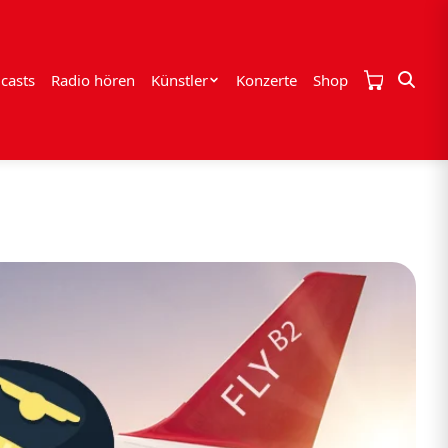
casts
Radio hören
Künstler
Konzerte
Shop