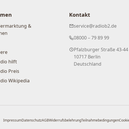
hmen
Kontakt
Vermarktung &
service@radiob2.de
nen
08000 – 79 89 99
Pfalzburger Straße 43-44
iere
10717 Berlin
dio hilft
Deutschland
dio Preis
dio Wikipedia
Impressum
Datenschutz
AGB
Widerrufsbelehrung
Teilnahmebedingungen
Cookie