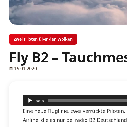
Zwei Piloten über den Wolken
Fly B2 – Tauchme
15.01.2020
Audio-
00:00
Player
Eine neue Fluglinie, zwei verrückte Piloten
Airline, die es nur bei radio B2 Deutschlan