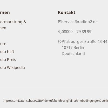
hmen
Kontakt
Vermarktung &
service@radiob2.de
nen
08000 – 79 89 99
Pfalzburger Straße 43-44
iere
10717 Berlin
dio hilft
Deutschland
dio Preis
dio Wikipedia
Impressum
Datenschutz
AGB
Widerrufsbelehrung
Teilnahmebedingungen
Cookie