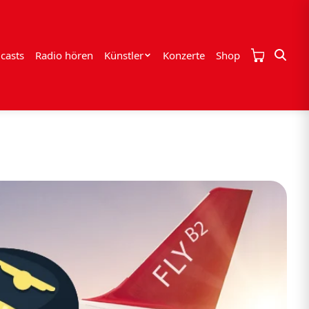
casts
Radio hören
Künstler
Konzerte
Shop