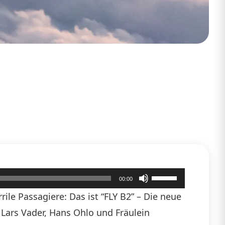
Pfeiltasten
00:00
Hoch/Runter
ile Passagiere: Das ist “FLY B2” – Die neue
benutzen,
n Lars Vader, Hans Ohlo und Fräulein
um