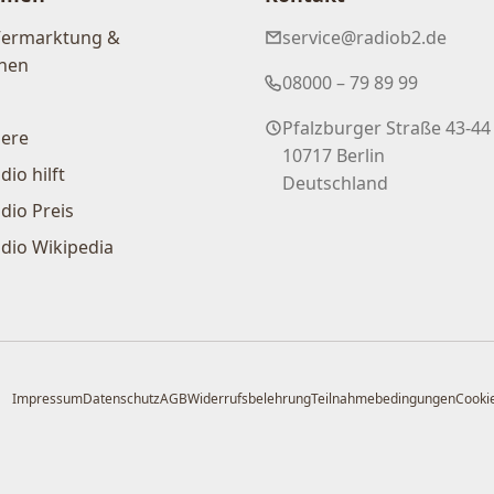
Vermarktung &
service@radiob2.de
nen
08000 – 79 89 99
Pfalzburger Straße 43-44
iere
10717 Berlin
dio hilft
Deutschland
dio Preis
dio Wikipedia
Impressum
Datenschutz
AGB
Widerrufsbelehrung
Teilnahmebedingungen
Cookie