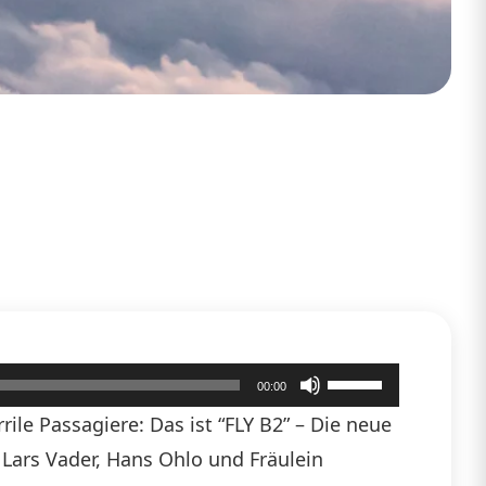
Pfeiltasten
00:00
Hoch/Runter
ile Passagiere: Das ist “FLY B2” – Die neue
benutzen,
n Lars Vader, Hans Ohlo und Fräulein
um