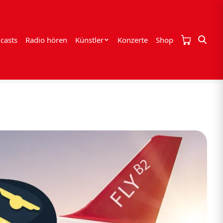
casts
Radio hören
Künstler
Konzerte
Shop