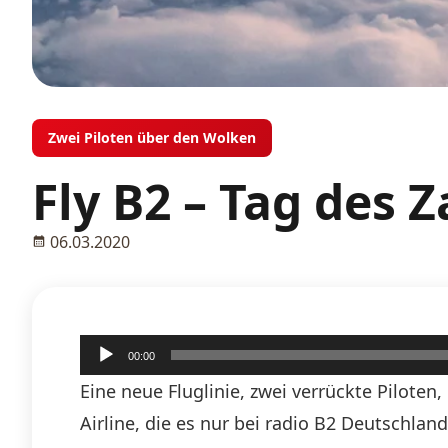
Zwei Piloten über den Wolken
Fly B2 – Tag des 
06.03.2020
Audio-
00:00
Player
Eine neue Fluglinie, zwei verrückte Piloten
Airline, die es nur bei radio B2 Deutschlan