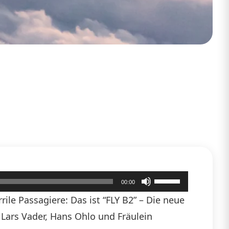
Pfeiltasten
00:00
Hoch/Runter
ile Passagiere: Das ist “FLY B2” – Die neue
benutzen,
n Lars Vader, Hans Ohlo und Fräulein
um