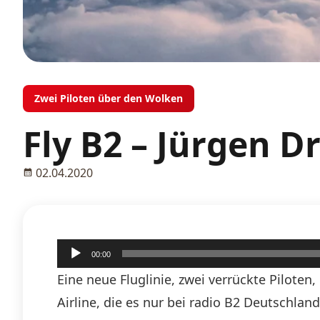
Zwei Piloten über den Wolken
Fly B2 – Jürgen D
02.04.2020
Audio-
00:00
Player
Eine neue Fluglinie, zwei verrückte Piloten
Airline, die es nur bei radio B2 Deutschlan