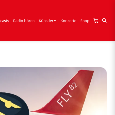
casts
Radio hören
Künstler
Konzerte
Shop