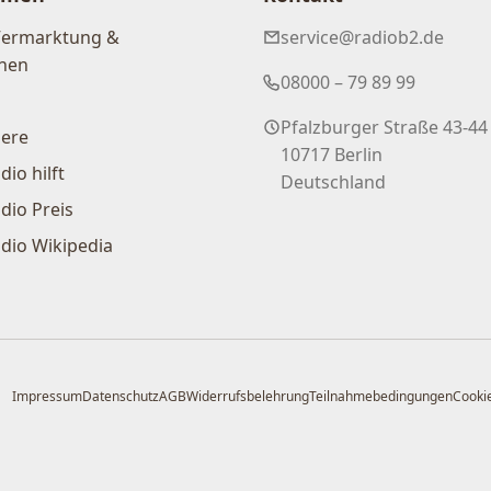
Vermarktung &
service@radiob2.de
nen
08000 – 79 89 99
Pfalzburger Straße 43-44
iere
10717 Berlin
dio hilft
Deutschland
dio Preis
dio Wikipedia
Impressum
Datenschutz
AGB
Widerrufsbelehrung
Teilnahmebedingungen
Cookie