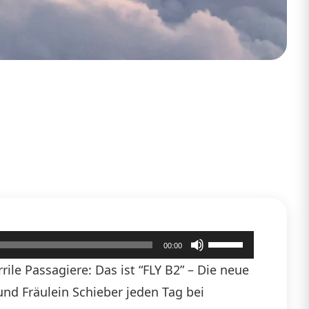
Pfeiltasten
00:00
Hoch/Runter
ile Passagiere: Das ist “FLY B2” – Die neue
benutzen,
 und Fräulein Schieber jeden Tag bei
um