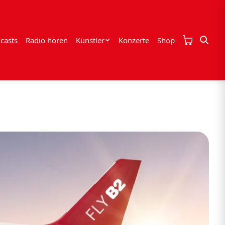
casts
Radio hören
Künstler
Konzerte
Shop