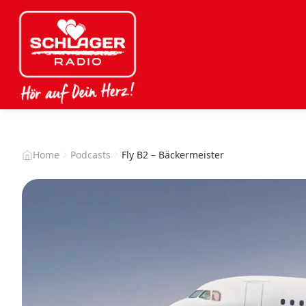
Home
Podcasts
Fly B2 – Bäckermeister