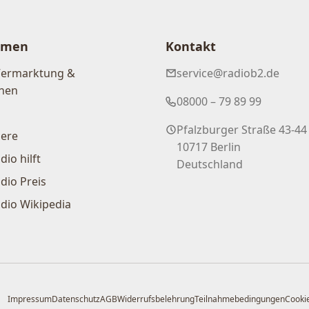
hmen
Kontakt
Vermarktung &
service@radiob2.de
nen
08000 – 79 89 99
Pfalzburger Straße 43-44
iere
10717 Berlin
dio hilft
Deutschland
dio Preis
dio Wikipedia
Impressum
Datenschutz
AGB
Widerrufsbelehrung
Teilnahmebedingungen
Cookie