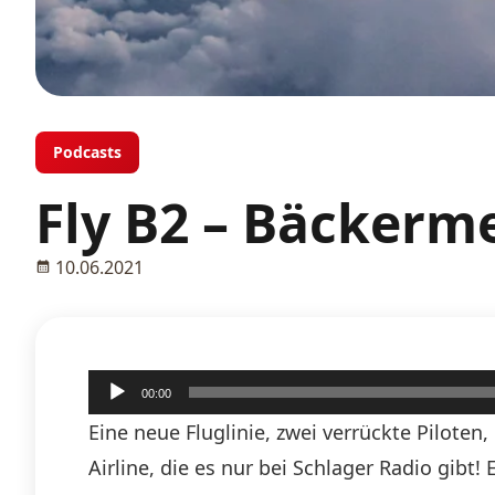
Podcasts
Fly B2 – Bäckerme
10.06.2021
Audio-
00:00
Player
Eine neue Fluglinie, zwei verrückte Piloten
Airline, die es nur bei Schlager Radio gibt